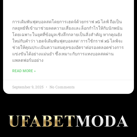
ลดความเสี่ยงและล็อกกำไร
การเดิมพันฟุตบอลสดโดยการเฮดจ์ด้วยกราฟ xG ไลฟ์ ถือเป็น
กลยุทธ์ที่เข้ามาช่วยลดความเสี่ยงและล็อกกำไรให้กับนักพนัน
โดยเฉพาะในยุคที่ข้อมูลเชิงลึกกลายเป็นสิ่งสำคัญ หากคุณยัง
ใหม่กับคำว่า ‘เฮดจ์เดิมพันฟุตบอลสด’ การใช้กราฟ xG ไลฟ์จะ
ช่วยให้คุณประเมินความสมดุลของอัตราต่อรองตลอดช่วงการ
แข่งขันได้อย่างแม่นยำ ซึ่งเหมาะกับการแทงบอลสดผ่าน
แพลตฟอร์มอย่าง
READ MORE »
September 9, 2025
No Comments