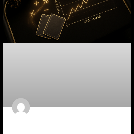
ผสานเคลลี่กับสต็อปล็อสบาคาร่า: ตั้งเบทอ
ย่างมีวินัย ลดโอกาสพอร์ตล้ม