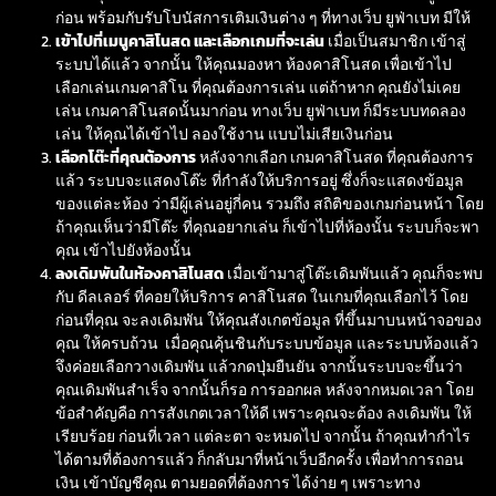
ก่อน พร้อมกับรับโบนัสการเติมเงินต่าง ๆ ที่ทางเว็บ ยูฟ่าเบท มีให้
เข้าไปที่เมนูคาสิโนสด และเลือกเกมที่จะเล่น
เมื่อเป็นสมาชิก เข้าสู่
ระบบได้แล้ว จากนั้น ให้คุณมองหา ห้องคาสิโนสด เพื่อเข้าไป
เลือกเล่นเกมคาสิโน ที่คุณต้องการเล่น แต่ถ้าหาก คุณยังไม่เคย
เล่น เกมคาสิโนสดนั้นมาก่อน ทางเว็บ ยูฟ่าเบท ก็มีระบบทดลอง
เล่น ให้คุณได้เข้าไป ลองใช้งาน แบบไม่เสียเงินก่อน
เลือกโต๊ะที่คุณต้องการ
หลังจากเลือก เกมคาสิโนสด ที่คุณต้องการ
แล้ว ระบบจะแสดงโต๊ะ ที่กำลังให้บริการอยู่ ซึ่งก็จะแสดงข้อมูล
ของแต่ละห้อง ว่ามีผู้เล่นอยู่กี่คน รวมถึง สถิติของเกมก่อนหน้า โดย
ถ้าคุณเห็นว่ามีโต๊ะ ที่คุณอยากเล่น ก็เข้าไปที่ห้องนั้น ระบบก็จะพา
คุณ เข้าไปยังห้องนั้น
ลงเดิมพันในห้องคาสิโนสด
เมื่อเข้ามาสู่โต๊ะเดิมพันแล้ว คุณก็จะพบ
กับ ดีลเลอร์ ที่คอยให้บริการ คาสิโนสด ในเกมที่คุณเลือกไว้ โดย
ก่อนที่คุณ จะลงเดิมพัน ให้คุณสังเกตข้อมูล ที่ขึ้นมาบนหน้าจอของ
คุณ ให้ครบถ้วน เมื่อคุณคุ้นชินกับระบบข้อมูล และระบบห้องแล้ว
จึงค่อยเลือกวางเดิมพัน แล้วกดปุ่มยืนยัน จากนั้นระบบจะขึ้นว่า
คุณเดิมพันสำเร็จ จากนั้นก็รอ การออกผล หลังจากหมดเวลา โดย
ข้อสำคัญคือ การสังเกตเวลาให้ดี เพราะคุณจะต้อง ลงเดิมพัน ให้
เรียบร้อย ก่อนที่เวลา แต่ละตา จะหมดไป จากนั้น ถ้าคุณทำกำไร
ได้ตามที่ต้องการแล้ว ก็กลับมาที่หน้าเว็บอีกครั้ง เพื่อทำการถอน
เงิน เข้าบัญชีคุณ ตามยอดที่ต้องการ ได้ง่าย ๆ เพราะทาง