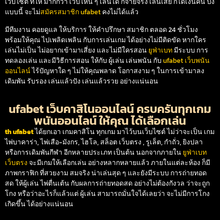
เว็บไซต์ ที่ให้ มากกว่า เว็บไหน ๆ เล่นได้ ก็จ่ายจริง เล่นเสีย ก็ได้เงินคืน ปัง
แบบนี้ จะไม่
สมัครสมาชิก ufabet
คงไม่ได้แล้ว
มีทีมงาน คอยดูแล ให้บริการ ให้คำปรึกษา สมาชิก ตลอด 24 ชั่วโมง
พร้อมให้คุณ ไปเพลิดเพลิน กับการเล่นเกม ได้อย่างไม่มีติดขัด หากใคร
เล่นไม่เป็น ไม่อยากเข้ามาเสี่ยง และไม่มีใครสอน
ยูฟ่าเบท
มีระบบ การ
ทดลองเล่น และมีวิธีการสอน ให้กับ ผู้เล่น เล่นพนัน กับ
ufabet เว็บพนัน
ออนไลน์
ไร้ปัญหาใด ๆ ไม่ให้คุณพลาด โอกาสงาม ๆ ในการเข้ามาลง
เดิมพัน รับรอง เล่นแล้วปัง เล่นแล้วรวย อย่างแน่นอน
ufabet เว็บคาสิโนออนไลน์ ครบครันทุกเกม
พนันออนไลน์ ให้คุณ ได้เลือกเล่น
th ufabet
ได้ยกเอา เกมคาสิโน ทุกเกม มาไว้บนเว็บไซต์ ไม่ว่าจะเป็น เกม
ไพ่บาคาร่า, ไพ่เสือ-มังกร, ไฮโล, สล็อต เว็บตรง , รูเล็ต, กำถั่ว, ยิงปลา
หรือการเดิมพันกีฬา อีกหลายประเภท เป็นต้น นอกจากภายใน
ยูฟ่าเบท
เว็บตรง
จะมีเกมให้เลือกเล่น อย่างหลากหลายแล้ว ภายในแต่ละห้อง ก็มี
ภาพกราฟิก ที่สวยงาม สมจริง น่าเล่นสุด ๆ และยังมีระบบ การถ่ายทอด
สด ให้ผู้เล่น ไพ่ตื่นเต้น กับผลการถ่ายทอดสด อย่างไม่ต้องกังวล ว่าจะถูก
โกง หรือว่าอะไรก็แล้วแต่ ผู้เล่น สามารถมั่นใจได้เลยว่า จะไม่มีการโกง
เกิดขึ้น ได้อย่างแน่นอน