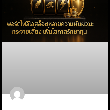
พอร์ตโฟลิโอสล็อตหลายความผันผวน: