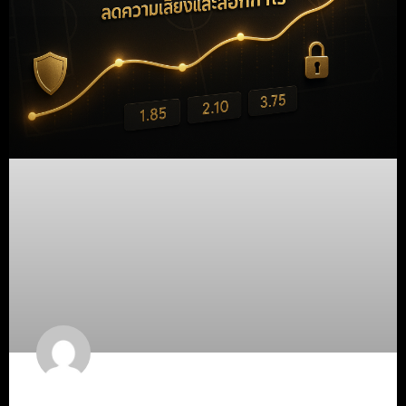
เฮดจ์เดิมพันฟุตบอลสดด้วยกราฟ xG ไลฟ์