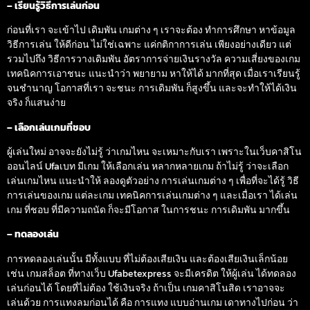
– เรียนรู้วิธีการเล่นก่อน
ก่อนที่เรา จะเข้าไป เดิมพัน เกมต่าง ๆ เราจะต้อง ทำการศึกษา หาข้อมูล
วิธีการเล่น ให้ดีก่อน ไม่ใช่เฉพาะ แค่กติกาการเล่น เพียงอย่างเดียว แต่
รวมไปถึง วิธีการวางเดิมพัน อัตราการจ่ายเงินรางวัล ความเสี่ยงของเกม
เทคนิคการเอาชนะ แนะนำว่า พยายาม หาให้ได้ มากที่สุด เมื่อเราเรียนรู้
จนชำนาญ โอกาสที่เรา จะชนะ การเดิมพัน ก็สูงขึ้น และจะทำให้ได้เงิน
จริง ก็แสนง่าย
– เลือกเล่นเกมที่ชอบ
ผู้เล่นใหม่ อาจจะยังไม่รู้ ว่าเกมไหน จะเหมาะกับเรา เพราะในเว็บคาสิโน
ออนไลน์ Ufaเบท มีเกม ให้เลือกเล่น หลากหลายเกม ถ้าไม่รู้ ว่าจะเลือก
เล่นเกมไหน แนะนำให้ ลองดูตัวอย่าง การเล่นเกมต่าง ๆ เพื่อที่จะได้รู้ วิธี
การเล่นของเกม แต่ละเกม เทคนิคการเล่นเกมต่าง ๆ และเมื่อเรา ได้เล่น
เกม ที่ชอบ ที่มีความถนัด ก็จะมีโอกาส ในการชนะ การเดิมพัน มากขึ้น
– ทดลองเล่น
การทดลองเล่นนั้น มีทั้งแบบ ที่ไม่ต้องเสียเงิน และต้องเสียเงินเล็กน้อย
เช่น เกมสล็อต ที่ทางเว็บ Ufabetexpress จะมีเครดิต ให้ผู้เล่น ได้ทดลอง
เล่นก่อนได้ โดยที่ไม่ต้อง ใช้เงินจริง ถ้าเป็น เกมคาสิโนสิด เราอาจจะ
เล่นด้วย การแทงลมก่อนได้ คือ การแทง แบบอ่านเกม เดาทางไปก่อน ว่า