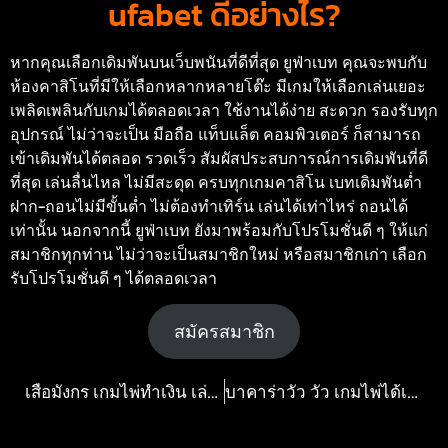
ufabet ดีอย่างไร?
หากคุณเลือกเดิมพันบนเว็บพนันที่ดีที่สุด ยูฟ่าเบท คุณจะพบกับ
ห้องคาสิโนที่มีให้เลือกหลากหลายโต๊ะ มีเกมให้เลือกเล่นเยอะ
เพลิดเพลินกับเกมได้ตลอดเวลา ใช้งานได้ง่าย สะดวก รองรับทุก
อุปกรณ์ ไม่ว่าจะเป็น มือถือ แท็บแล็ต คอมพิวเตอร์ ก็สามารถ
เข้าเดิมพันได้ตลอด รวดเร็ว สัมผัสประสบการณ์การเดิมพันที่ดี
ที่สุด เล่นลื่นไหล ไม่มีสะดุด ครบทุกเกมคาสิโน เบทเดิมพันต่ำ
ฝาก-ถอนไม่มีขั้นต่ำ ไม่ต้องทำเทิร์น เล่นได้เท่าไหร่ ถอนได้
เท่านั้น นอกจากนี้ ยูฟ่าเบท ยังมาพร้อมกับโปรโมชั่นดี ๆ ให้แก่
สมาชิกทุกท่าน ไม่ว่าจะเป็นสมาชิกใหม่ หรือสมาชิกเก่า เลือก
รับโปรโมชั่นดี ๆ ได้ตลอดเวลา
สมัครสมาชิก
เสือมังกร เกมไพ่ทำเงิน เล่นไพ่ได้เงินจริง 100% ฝากถอนไว
บาคาร่าวัว วัว เกมไพ่ได้เงินจริง โอนไว ปลอดภัย 100%