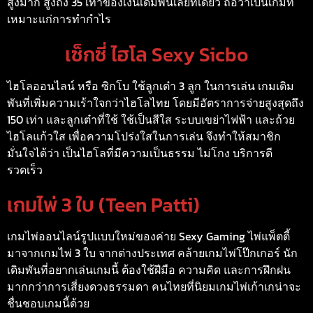
สูงมาก สูงถึง 35 เท่าของเงินเดิมพันเลยทีเดียว ถือว่าเป็นเกมที่
เหมาะแก่การทำกำไร
เซ็กซี่ ไฮโล Sexy Sicbo
ไฮโลออนไลน์ หรือ ซิกโบ ใช้ลูกเต๋า 3 ลูก ในการเล่น เกมเดิม
พันที่เพิ่มความเร้าใจกว่าไฮโลไทย โดยมีอัตราการจ่ายสูงสุดถึง
150 เท่า และลูกเต๋าที่ใช้ ใช้เป็นสีใส ระบบเขย่าไฟฟ้า และถ้วย
ไฮโลแก้วใส เพื่อความโปร่งใสในการเล่น จึงทำให้สมาชิก
มั่นใจได้ว่า เป็นไฮโลที่มีความเป็นธรรม ไม่โกง บริการดี
รวดเร็ว
เกมไพ่ 3 ใบ (Teen Patti)
เกมไพ่ออนไลน์รูปแบบใหม่ของค่าย Sexy Gaming ไพ่แพ็ตตี้
มาจากเกมไพ่ 3 ใบ จากต่างประเทศ คล้ายเกมไพ่โป๊กเกอร์ นัก
เดิมพันที่อยากเล่นเกมนี้ ต้องใช้ฝีมือ ความคิด และการฝึกฝน
มากกว่าการเสี่ยงดวงธรรมดา คนไทยที่นิยมเกมไพ่เก้าเกน่าจะ
ชื่นชอบเกมนี้ด้วย