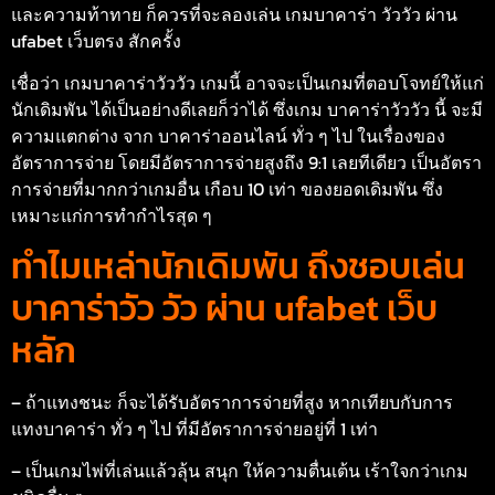
และความท้าทาย ก็ควรที่จะลองเล่น เกมบาคาร่า วัววัว ผ่าน
ufabet เว็บตรง สักครั้ง
เชื่อว่า เกมบาคาร่าวัววัว เกมนี้ อาจจะเป็นเกมที่ตอบโจทย์ให้แก่
นักเดิมพัน ได้เป็นอย่างดีเลยก็ว่าได้ ซึ่งเกม บาคาร่าวัววัว นี้ จะมี
ความแตกต่าง จาก บาคาร่าออนไลน์ ทั่ว ๆ ไป ในเรื่องของ
อัตราการจ่าย โดยมีอัตราการจ่ายสูงถึง 9:1 เลยทีเดียว เป็นอัตรา
การจ่ายที่มากกว่าเกมอื่น เกือบ 10 เท่า ของยอดเดิมพัน ซึ่ง
เหมาะแก่การทำกำไรสุด ๆ
ทำไมเหล่านักเดิมพัน ถึงชอบเล่น
บาคาร่าวัว วัว ผ่าน ufabet เว็บ
หลัก
– ถ้าแทงชนะ ก็จะได้รับอัตราการจ่ายที่สูง หากเทียบกับการ
แทงบาคาร่า ทั่ว ๆ ไป ที่มีอัตราการจ่ายอยู่ที่ 1 เท่า
– เป็นเกมไพ่ที่เล่นแล้วลุ้น สนุก ให้ความตื่นเต้น เร้าใจกว่าเกม