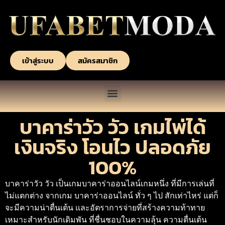
เข้าสู่ระบบ
สมัครสมาชิก
บาคาร่าวัว วัว เกมไพ่ได้
เงินจริง โอนไว ปลอดภัย
100%
บาคาร่าวัว วัว เป็นเกมบาคาร่าออนไลน์เกมหนึ่ง ที่มีการเล่นที่
ไม่แตกต่าง จากเกม บาคาร่าออนไลน์ ทั่ว ๆ ไป สักเท่าไหร่ แต่ก็
จะมีความน่าตื่นเต้น และอัตราการจ่ายที่สร้างความท้าทาย
เหมาะสำหรับนักเดิมพัน ที่ชื่นชอบในความลุ้น ความตื่นเต้น