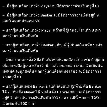
– เมื่อผู้เล่นเลือกแทงฝั่ง Player จะมีอัตราการจ่ายเงินอยู่ที่ 8:1
– เมื่อผู้เล่นเลือกแทงฝั่ง Banker จะมีอัตราการจ่ายเงินอยู่ที่ 9:1
และโดนหักค่าคอม 5%
– หากผู้เล่นเลือกแทงฝั่ง Player แล้วแพ้ ผู้เล่นจะโดนหัก 8 เท่า
ของจำนวนเงินเดิมพัน
– หากผู้เล่นเลือกแทงฝั่ง Banker แล้วแพ้ ผู้เล่นจะโดนหัก 9 เท่า
ของจำนวนเงินเดิมพัน
– ถ้าผลรวมของทั้ง 2 ฝั่ง มีแต้มเท่ากัน ผลคือ เสมอ เช่น ถ้าผู้เล่น
เลือกแทงฝั่ง ผู้เล่น หรือ เจ้ามือ แล้วผลออกมา เสมอ เงินเดิมพัน
ทั้งหมด จะถูกส่งคืน แต่ถ้าผู้เล่นเลือกแทง เสมอ จะมีอัตราการ
จ่ายอยู่ที่ 8:1
– หากผู้เล่นแทงฝั่ง Banker ผลแต้มคะแนนสุดท้าย คือ Banker
ได้ 7 แต้ม ฝั่ง Player ได้ 5 แต้ม ฝั่ง Banker ขนะ จะมีอัตราการ
อยู่ที่ 7 เท่า เช่น วางเงินเดิมพัน 100 บาท กรณีนี้ ชนะ จะได้รับ
เงินเดิมพัน 700 บาท