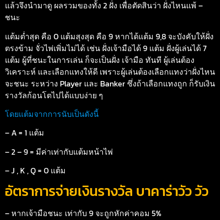
แล้วจึงนำมาดู ผลรวมของทั้ง 2 ฝั่ง เพื่อตัดสินว่า ฝั่งไหนแพ้ –
ชนะ
แต้มต่ำสุด คือ 0 แต้มสุงสุด คือ 9 หากได้แต้ม 9,8 จะบังคับให้ฝั่ง
ตรงข้าม จั่วไพ่เพิ่มไม่ได้ เช่น ฝั่งเจ้ามือได้ 9 แต้ม ฝั่งผู้เล่นได้ 7
แต้ม ผู้ที่ชนะในการเล่น ก็จะเป็นฝั่ง เจ้ามือ ทันที ผู้เล่นต้อง
วิเคราะห์ และเลือกแทงให้ดี เพราะผู้เล่นต้องเลือกแทงว่าฝั่งไหน
จะชนะ ระหว่าง Player และ Banker ซึ่งถ้าเลือกแทงถูก ก็รับเงิน
รางวัลก้อนโตไปได้แบบง่าย ๆ
โดยแต้มจากการนับเป็นดังนี้
– A = 1 แต้ม
– 2 – 9 = มีค่าเท่ากับแต้มหน้าไพ่
– J , K , Q = 0 แต้ม
อัตราการจ่ายเงินรางวัล บาคาร่าวัว วัว
– หากเจ้ามือชนะ เท่ากับ 9 จะถูกหักค่าคอม 5%