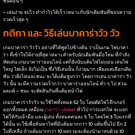
ชนิดอื่น ๆ
– เล่นง่าย จบไว ทำกำไรได้เร็ว เหมาะกับนักเดิมพันที่ชอบความ
รวดเร็วสุด ๆ
กติกา และ วิธีเล่นบาคาร่าวัว วัว
เกมบาคาร่า วัววัว อย่างที่ได้พูดไปข้างต้น ว่าเป็นเกม ไพ่บาคา
ร่า ที่เข้าใจได้ง่ายที่สุด เหมาะสำหรับนักเดิมพันมือใหม่ ที่กำลัง
หัดเล่น เกมบาคาร่าออนไลน์ แต่ก็ยังนับแต้มไพ่ไม่แม่น เล่นไพ่
ใหญ่ ไพ่เล็ก ยังไม่เป็น ซึ่งวิธีเล่นนั้น ก็ง่ายมาก เพียงแค่เลือกเดิม
พัน ว่าฝั่งไหนจะชนะ จะได้แต้มสูงกว่า โดยการเล่น บาคาร่า วัว
วัว นั้น จะมีความรวดเร็วกว่า บาคาร่าออนไลน์ ทั่ว ๆ ไป ส่วน
ผลแพ้ – ชนะ จะตัดสินกันที่แต้มหน้าไพ่
เกมบาคาร่าวัววัว จะใช้ไพ่ทั้งหมด 52 ใบ โดยตัดไพ่โจ๊กเกอร์
ออกทั้งหมด เหมือน
บาคาร่า ufabet
ทั่วไป การแจกไพ่ จะแจก
ไพ่ให้กับเจ้ามือ และผู้เล่น ทั้งหมดคนละ 5 ใบ โดยไพ่ 3 ใบแรกที่
ได้นั้น จะใช้เพื่อค้นหาไพ่ที่มีแต้มมากกว่า 10 แต้มขึ้นไป อีก 2
ใบที่เหลือ ถ้าแต้มมากกว่า 10 ผลรวมจะต้องนำมาลบด้วย 10