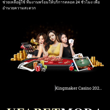
ช่วยเหลือผู้ใช้ ทีมงานพร้อมให้บริการตลอด 24 ชั่วโมง เพื่อ
อำนวยความสะดวก
Kingmaker Casino 2024 ค่ายเกมสุดฮิต เงินรางวัลสูงเล่นได้ที่เว็บ ufabet