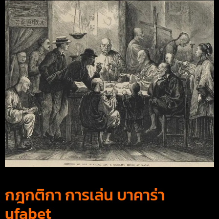
กฎกติกา การเล่น บาคาร่า
ufabet