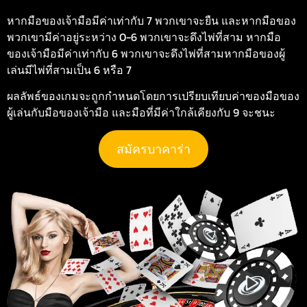
หากมือของเจ้ามือมีค่าเท่ากับ 7 พวกเขาจะยืน และหากมือของ
พวกเขามีค่าอยู่ระหว่าง 0-6 พวกเขาจะดึงไพ่ที่สาม หากมือ
ของเจ้ามือมีค่าเท่ากับ 6 พวกเขาจะดึงไพ่ที่สามหากมือของผู้
เล่นมีไพ่ที่สามเป็น 6 หรือ 7
ผลลัพธ์ของเกมจะถูกกำหนดโดยการเปรียบเทียบค่าของมือของ
ผู้เล่นกับมือของเจ้ามือ และมือที่มีค่าใกล้เคียงกับ 9 จะชนะ
สมัครบาคาร่า