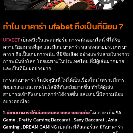
ทำไม บาคาร่า ufabet ถึงเป็นที่นิยม ?
UFABET
เป็นหนึ่งในแพลตฟอร์ม การพนันออนไลน์ ที่ได้รับ
ความนิยมมากที่สุด และมีเกมบาคาร่า หลากหลายประเภท บา
คาร่า ถือเป็นเกมการพนัน ที่มีชื่อเสียง อย่างแพร่หลายในวงการ
การพนันทั่วโลก โดยเฉพาะในประเทศไทย ที่มีผู้เล่นมากมาย
และเป็นที่นิยมอย่างมาก
การเล่นบาคาร่า ในปัจจุบันนี้ ไม่ได้เป็นเรื่องใหม่ เพราะมีการ
พัฒนาเกม และเทคโนโลยีที่ทันสมัยมากขึ้น ทำให้ผู้เล่น
สามารถเข้าถึง เกมบาคาร่าได้ง่ายขึ้น และเกมนี้มีความนิยม
อย่างต่อเนื่อง
1. มีเกมบาคาร่าให้เลือกเล่นหลากหลายค่ายดัง
ไม่ว่าจะเป็น SA
Game , Pretty Gaming Baccarat , Sexy Baccarat , Asia
Gaming , DREAM GAMING เป็นต้น มีดีลเลอร์สด มินิบาคาร่า