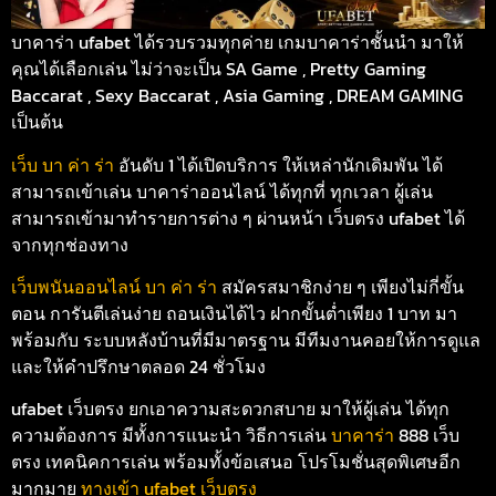
บาคาร่า ufabet ได้รวบรวมทุกค่าย เกมบาคาร่าชั้นนำ มาให้
คุณได้เลือกเล่น ไม่ว่าจะเป็น SA Game , Pretty Gaming
Baccarat , Sexy Baccarat , Asia Gaming , DREAM GAMING
เป็นต้น
เว็บ บา ค่า ร่า
อันดับ 1 ได้เปิดบริการ ให้เหล่านักเดิมพัน ได้
สามารถเข้าเล่น บาคาร่าออนไลน์ ได้ทุกที่ ทุกเวลา ผู้เล่น
สามารถเข้ามาทำรายการต่าง ๆ ผ่านหน้า เว็บตรง ufabet ได้
จากทุกช่องทาง
เว็บพนันออนไลน์ บา ค่า ร่า
สมัครสมาชิกง่าย ๆ เพียงไม่กี่ขั้น
ตอน การันตีเล่นง่าย ถอนเงินได้ไว ฝากขั้นต่ำเพียง 1 บาท มา
พร้อมกับ ระบบหลังบ้านที่มีมาตรฐาน มีทีมงานคอยให้การดูแล
และให้คำปรึกษาตลอด 24 ชั่วโมง
ufabet เว็บตรง ยกเอาความสะดวกสบาย มาให้ผู้เล่น ได้ทุก
ความต้องการ มีทั้งการแนะนำ วิธีการเล่น
บาคาร่า
888 เว็บ
ตรง เทคนิคการเล่น พร้อมทั้งข้อเสนอ โปรโมชั่นสุดพิเศษอีก
มากมาย
ทางเข้า ufabet เว็บตรง