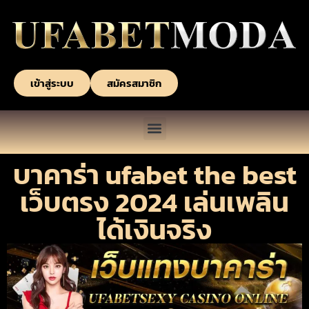
เข้าสู่ระบบ
สมัครสมาชิก
บาคาร่า ufabet the best
เว็บตรง 2024 เล่นเพลิน
ได้เงินจริง