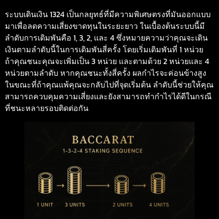
ระบบเดินเงิน 1324 เป็นกลยุทธ์ที่มีความพิเศษตรงที่มันออกแบบ
มาเพื่อลดความเสี่ยงขาดทุนในระยะยาว ในเบื้องต้นระบบนี้มี
ลำดับการเดิมพันคือ 1, 3, 2, และ 4 ซึ่งหมายความว่าคุณจะเดิน
เงินตามลำดับนี้ในการเดิมพันสี่ครั้ง โดยเริ่มเดิมพันที่ 1 หน่วย
ถ้าคุณชนะคุณจะเพิ่มเป็น 3 หน่วย และตามด้วย 2 หน่วยและ 4
หน่วยตามลำดับ หากคุณชนะทั้งสี่ครั้ง ผลกำไรจะค่อนข้างสูง
ในขณะที่ถ้าคุณแพ้คุณจะกลับไปที่จุดเริ่มต้น ลำดับนี้ช่วยให้คุณ
สามารถควบคุมความเสี่ยงและยังสามารถทำกำไรได้ดีในกรณี
ที่ชนะหลายรอบติดต่อกัน