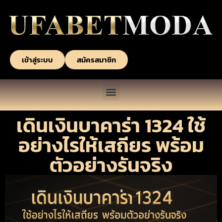
เข้าสู่ระบบ
สมัครสมาชิก
เดินเงินบาคาร่า 1324 ใช้
อย่างไรให้เสถียร พร้อม
ตัวอย่างรันจริง