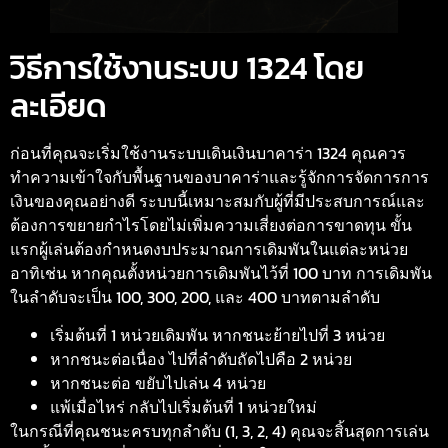
วิธีการใช้งานระบบ 1324 โดย
ละเอียด
ก่อนที่คุณจะเริ่มใช้งานระบบเดินเงินบาคาร่า 1324 คุณควร
ทำความเข้าใจกับพื้นฐานของบาคาร่าและรู้จักการจัดการการ
เงินของคุณอย่างดี ระบบนี้เหมาะสมกับผู้ที่มีประสบการณ์และ
ต้องการขยายกำไรโดยไม่เพิ่มความเสี่ยงต่อการขาดทุน ขั้น
แรกผู้เล่นต้องกำหนดงบประมาณการเดิมพันในแต่ละหน่วย
อาทิเช่น หากคุณตั้งหน่วยการเดิมพันไว้ที่ 100 บาท การเดิมพัน
ในลำดับจะเป็น 100, 300, 200, และ 400 บาทตามลำดับ
เริ่มต้นที่ 1 หน่วยเดิมพัน หากชนะย้ายไปที่ 3 หน่วย
หากชนะต่อเนื่อง ไปที่ลำดับถัดไปคือ 2 หน่วย
หากชนะต่อ ขยับไปเล่น 4 หน่วย
แพ้เมื่อไหร่ กลับไปเริ่มต้นที่ 1 หน่วยใหม่
ในกรณีที่คุณชนะครบทุกลำดับ (1, 3, 2, 4) คุณจะสิ้นสุดการเล่น